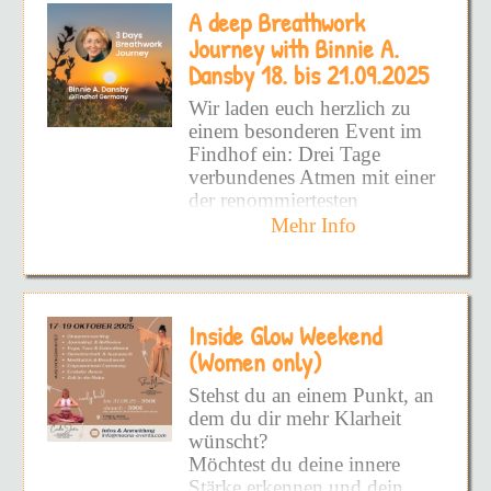
eröffnet den Weg zu einer
A deep Breathwork
aufzudecken!
Dauerhaften Befreiung.
Journey with Binnie A.
Schmerzhafte Prägungen
Alle Facetten von DIR
Dansby 18. bis 21.09.2025
sowie hinderliche Glaubens-
zeigen zu wollen!
und Verhaltensmuster werden
Wir laden euch herzlich zu
wirksam und nachhaltig
DEINEN inneren Frieden
einem besonderen Event im
gelöst und es entsteht Raum
zu fühlen!
Findhof ein: Drei Tage
die eigene Vitalität wieder
verbundenes Atmen mit einer
voll und ganz zu spüren.
Und vielleicht hast du schon
der renommiertesten
so viel versucht - Bücher -
Atemtherapeutinnen –
Mehr Info
Podcast - Kurse - UND
Binnie A. Dansby
aus
DANN DIE DINGE NIE
Glastonbury, UK.
WIEDER ANGEWENDET!
Doch warum?
Binnie Dansby ist seit
Inside Glow Weekend
Jahrzehnten eine
Weil du nicht an die
internationale Pionierin auf
(Women only)
Wurzel gekommen bist!
dem Gebiet von Bewusstsein
Stehst du an einem Punkt, an
und Atemarbeit. Als
Weil es superschwer ist -
dem du dir mehr Klarheit
Begründerin von
SOURCE
ALLEINE zu sehen, wo man
wünscht?
Process and Breathwork
steht!
Möchtest du deine innere
hat sie eine einzigartige
Stärke erkennen und dein