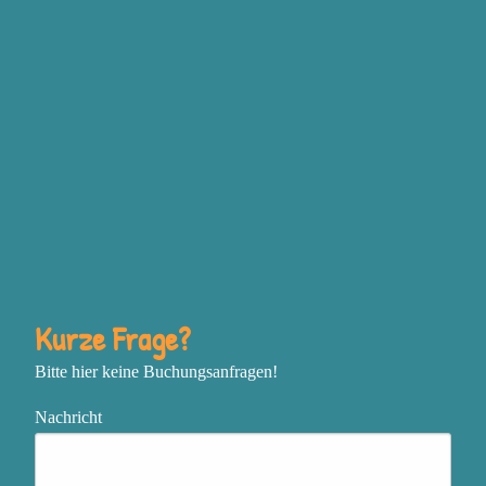
Grundgefühlen Wut,
Traurigkeit, Freude und
Angst steckt, bewusst
einzusetzen, um deine
Ziele zu erreichen
Deine Vision mit
unstillbarer Inspiration zu
entfachen und mutig deine
nächsten Schritte zu gehen
In einem sich schnell
Kurze Frage?
verändernden oder
Bitte hier keine Buchungsanfragen!
chaotischen Umfeld
zentriert, flexibel und
Nachricht
effektiv zu bleiben
Das, was genau jetzt