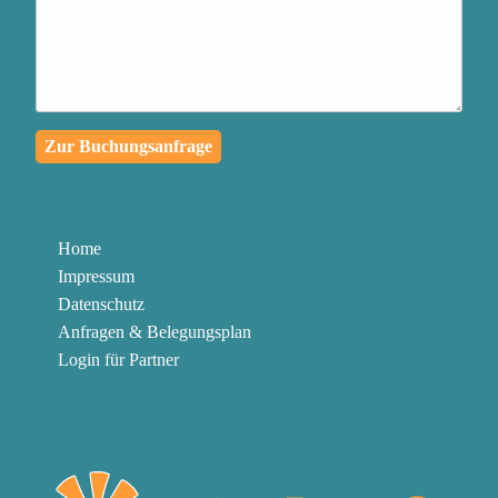
passiert, in eine
außergewöhnliche
Lernreise für dich und die
Menschen in deinem
Zur Buchungsanfrage
Umfeld zu verwandeln
Authentischen Kontakt zu
deinen Mitmenschen
Home
herzustellen und mit
Impressum
Klarheit und Leidenschaft
Datenschutz
zu kommunizieren
Anfragen & Belegungsplan
Login für Partner
Die Knöpfe abzubauen,
die in dir gedrückt werden
können, um in der
Gegenwart zu bleiben