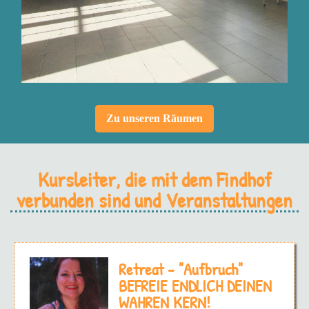
Zu unseren Räumen
Kursleiter, die mit dem Findhof
verbunden sind und Veranstaltungen
Retreat - "Aufbruch"
BEFREIE ENDLICH DEINEN
WAHREN KERN!