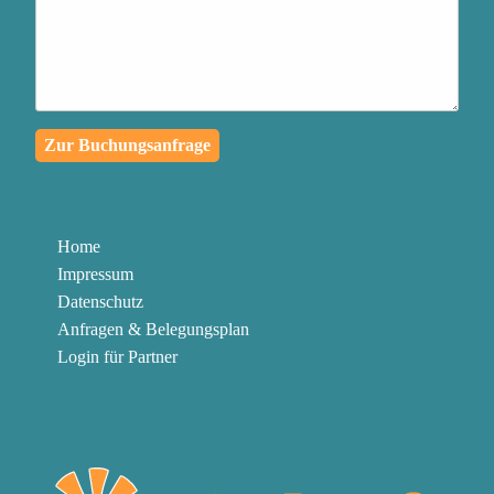
passiert, in eine
außergewöhnliche
Lernreise für dich und die
Menschen in deinem
Zur Buchungsanfrage
Umfeld zu verwandeln
Authentischen Kontakt zu
deinen Mitmenschen
Home
herzustellen und mit
Impressum
Klarheit und Leidenschaft
Datenschutz
zu kommunizieren
Anfragen & Belegungsplan
Login für Partner
Die Knöpfe abzubauen,
die in dir gedrückt werden
können, um in der
Gegenwart zu bleiben