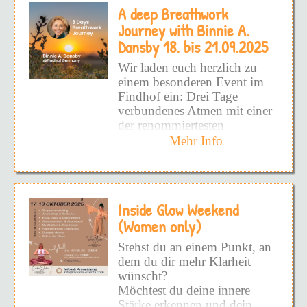
eröffnet den Weg zu einer
A deep Breathwork
aufzudecken!
Dauerhaften Befreiung.
Journey with Binnie A.
Schmerzhafte Prägungen
Alle Facetten von DIR
Dansby 18. bis 21.09.2025
sowie hinderliche Glaubens-
zeigen zu wollen!
und Verhaltensmuster werden
Wir laden euch herzlich zu
wirksam und nachhaltig
DEINEN inneren Frieden
einem besonderen Event im
gelöst und es entsteht Raum
zu fühlen!
Findhof ein: Drei Tage
die eigene Vitalität wieder
verbundenes Atmen mit einer
voll und ganz zu spüren.
Und vielleicht hast du schon
der renommiertesten
so viel versucht - Bücher -
Atemtherapeutinnen –
Mehr Info
Podcast - Kurse - UND
Binnie A. Dansby
aus
DANN DIE DINGE NIE
Glastonbury, UK.
WIEDER ANGEWENDET!
Doch warum?
Binnie Dansby ist seit
Inside Glow Weekend
Jahrzehnten eine
Weil du nicht an die
internationale Pionierin auf
(Women only)
Wurzel gekommen bist!
dem Gebiet von Bewusstsein
Stehst du an einem Punkt, an
und Atemarbeit. Als
Weil es superschwer ist -
dem du dir mehr Klarheit
Begründerin von
SOURCE
ALLEINE zu sehen, wo man
wünscht?
Process and Breathwork
steht!
Möchtest du deine innere
hat sie eine einzigartige
Stärke erkennen und dein