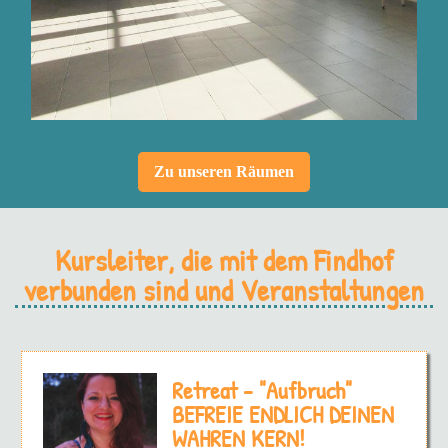
Zu unseren Räumen
Kursleiter, die mit dem Findhof
verbunden sind und Veranstaltungen
Retreat - "Aufbruch"
BEFREIE ENDLICH DEINEN
WAHREN KERN!