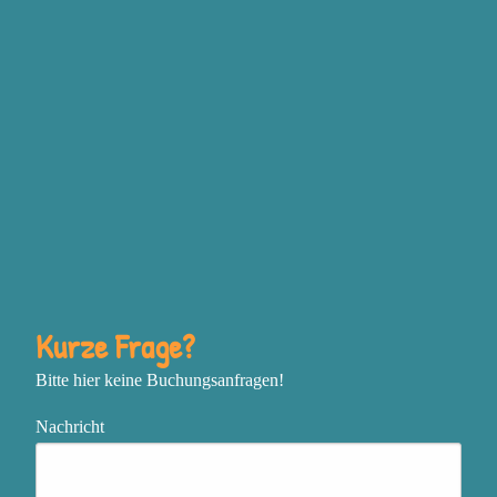
Grundgefühlen Wut,
Traurigkeit, Freude und
Angst steckt, bewusst
einzusetzen, um deine
Ziele zu erreichen
Deine Vision mit
unstillbarer Inspiration zu
entfachen und mutig deine
nächsten Schritte zu gehen
In einem sich schnell
Kurze Frage?
verändernden oder
Bitte hier keine Buchungsanfragen!
chaotischen Umfeld
zentriert, flexibel und
Nachricht
effektiv zu bleiben
Das, was genau jetzt