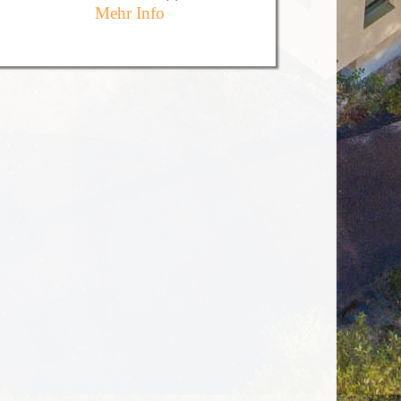
Mehr Info
Hierbei stehen regionale und saisonal
zubereitete Speisen, unter der
Berücksichtigung ayurvedischer
Aspekte, im Vordergrund. Unsere
Soulfruit-Küche ist in erster Linie
vegetarisch, zudem sind wir auch
spezialisiert auf diätische Kost. Grade
in der Welt des Yoga und der
Bewusstseinsentwicklung entscheiden
sich viele Menschen ganz auf tierische
Produkte zu verzichten. Auch die
Aufnahme von Gluten stellt häufig
ein Problem dar.
Auf Wunsch bieten wir auch eine
vegane und glutenfreie
Versorgung an. Soulfruit Ayurveda
steht für kreative, gesunde, köstliche,
aber vor allem glücklich machende
Ernährung.