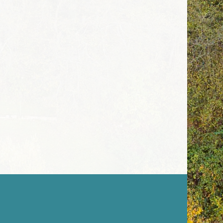
Melde Dich gerne für ein konkretes
Angebot
???????Wir freuen uns.
Namaste