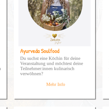
Ayurveda Soulfood
Du suchst eine Köchin für deine
Veranstaltung und möchtest deine
n
Teilnehmer:innen kulinarisch
verwöhnen?
Willkommen bei der Zimtkatze!
Mehr Info
.
Meine Küche ist ayurvedisch
inspiriert, pflanzlich und überwiegend
bio – bunt, fein abgestimmt und im
Einklang mit den Jahreszeiten.