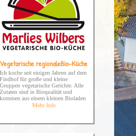
Vegetarische regionaleBio-Küche
Ich koche seit einigen Jahren auf dem
Findhof für große und kleine
Gruppen vegetarische Gerichte. Alle
Zutaten sind in Bioqualität und
kommen aus einem kleinen Bioladen
in Lindlar. Das Gemüse und den Salat
Mehr Info
bekomme ich direkt vom Feld, alles
in Demeterqualität.
Frischer und regionaler geht nicht.