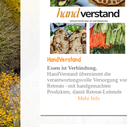
HandVerstand
Essen ist Verbindung.
HandVerstand übernimmt die
verantwortungsvolle Versorgung vo
Retreats –mit handgemachten
Produkten, damit Retreat-Leitende
Sicherheit haben
Mehr Info
und Teilnehmer sich getragen fühlen
In Retreat- und Seminarsettings
begleite ich Menschen mit einer
Küche, die nährt, trägt und zugleich