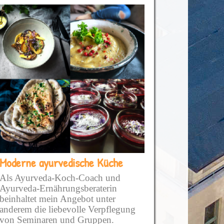
In alle meine Gerichte die ich
zubereite kommt als Hauptzutat eine
Prise Liebe!
Moderne ayurvedische Küche
Als Ayurveda-Koch-Coach und
Ayurveda-Ernährungsberaterin
beinhaltet mein Angebot unter
anderem die liebevolle Verpflegung
von Seminaren und Gruppen.